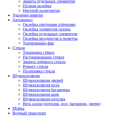
Защита отдельных элементов
Полная оклейка
Цветной полиуретан
Удаление вмятин
Автовинил
Оклейка цветными плёнками
Оклейка элементов салона
Оклейка отдельных элементов
Оклейка молдингов и решеток
Тонирование фар
Стекла
Тонировка стёкол
Растонирование стекол
Защита лобового стекла
Ремонт стекла
Полировка стекла
Шумоизоляция
Шумоизоляция дверей
Шумоизоляция пола
Шумоизоляция багажника
Шумоизоляция арок
Шумоизоляция потолка
Весь салон (потолок, пол, багажник, двери)
Мойка
Водный транспорт