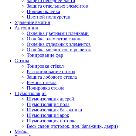
Защита передней части
Защита отдельных элементов
Полная оклейка
Цветной полиуретан
Удаление вмятин
Автовинил
Оклейка цветными плёнками
Оклейка элементов салона
Оклейка отдельных элементов
Оклейка молдингов и решеток
Тонирование фар
Стекла
Тонировка стёкол
Растонирование стекол
Защита лобового стекла
Ремонт стекла
Полировка стекла
Шумоизоляция
Шумоизоляция дверей
Шумоизоляция пола
Шумоизоляция багажника
Шумоизоляция арок
Шумоизоляция потолка
Весь салон (потолок, пол, багажник, двери)
Мойка