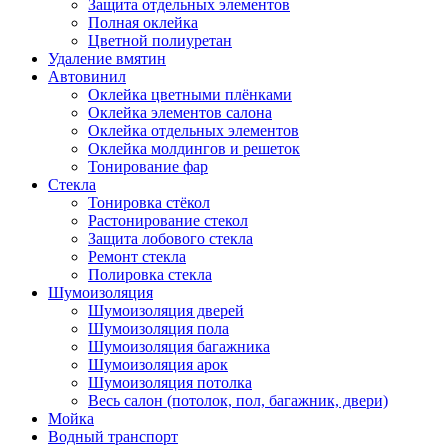
Защита отдельных элементов
Полная оклейка
Цветной полиуретан
Удаление вмятин
Автовинил
Оклейка цветными плёнками
Оклейка элементов салона
Оклейка отдельных элементов
Оклейка молдингов и решеток
Тонирование фар
Стекла
Тонировка стёкол
Растонирование стекол
Защита лобового стекла
Ремонт стекла
Полировка стекла
Шумоизоляция
Шумоизоляция дверей
Шумоизоляция пола
Шумоизоляция багажника
Шумоизоляция арок
Шумоизоляция потолка
Весь салон (потолок, пол, багажник, двери)
Мойка
Водный транспорт