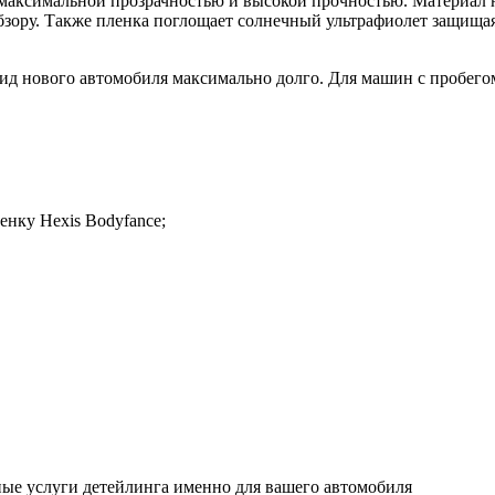
максимальной прозрачностью и высокой прочностью. Материал 
бзору. Также пленка поглощает солнечный ультрафиолет защищая
ид нового автомобиля максимально долго. Для машин с пробего
енку Hexis Bodyfance;
ьные услуги детейлинга именно для вашего автомобиля