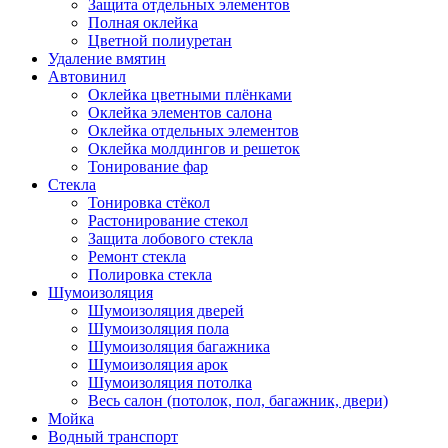
Защита отдельных элементов
Полная оклейка
Цветной полиуретан
Удаление вмятин
Автовинил
Оклейка цветными плёнками
Оклейка элементов салона
Оклейка отдельных элементов
Оклейка молдингов и решеток
Тонирование фар
Стекла
Тонировка стёкол
Растонирование стекол
Защита лобового стекла
Ремонт стекла
Полировка стекла
Шумоизоляция
Шумоизоляция дверей
Шумоизоляция пола
Шумоизоляция багажника
Шумоизоляция арок
Шумоизоляция потолка
Весь салон (потолок, пол, багажник, двери)
Мойка
Водный транспорт