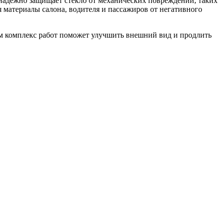
надежно защищает стекло от механических повреждений, таких
 материалы салона, водителя и пассажиров от негативного
м комплекс работ поможет улучшить внешний вид и продлить