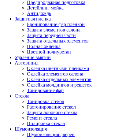
Предпродажная подготовка
Детейлинг мойка
Антидождь
Защитная пленка
Бронирование фар пленкой
Защита элементов салона
Защита передней части
Защита отдельных элементов
Полная оклейка
Цветной полиуретан
Удаление вмятин
Автовинил
Оклейка цветными плёнками
Оклейка элементов салона
Оклейка отдельных элементов
Оклейка молдингов и решеток
Тонирование фар
Стекла
Тонировка стёкол
Растонирование стекол
Защита лобового стекла
Ремонт стекла
Полировка стекла
Шумоизоляция
Шумоизоляция дверей