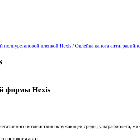
й полиуретановой пленкой Hexis
/
Оклейка капота антигравийн
s
й фирмы Hexis
негативного воздействия окружающей среды, ультрафиолета, мик
о состояния авто.