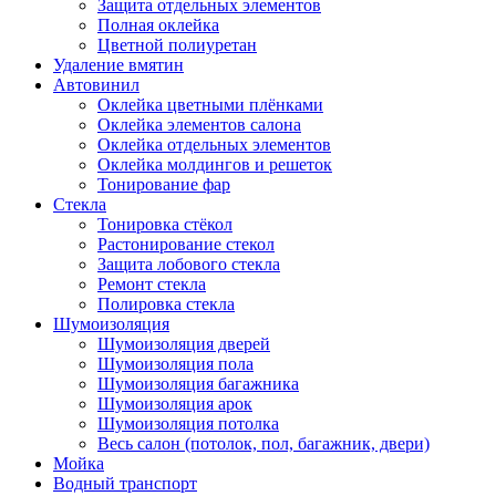
Защита отдельных элементов
Полная оклейка
Цветной полиуретан
Удаление вмятин
Автовинил
Оклейка цветными плёнками
Оклейка элементов салона
Оклейка отдельных элементов
Оклейка молдингов и решеток
Тонирование фар
Стекла
Тонировка стёкол
Растонирование стекол
Защита лобового стекла
Ремонт стекла
Полировка стекла
Шумоизоляция
Шумоизоляция дверей
Шумоизоляция пола
Шумоизоляция багажника
Шумоизоляция арок
Шумоизоляция потолка
Весь салон (потолок, пол, багажник, двери)
Мойка
Водный транспорт