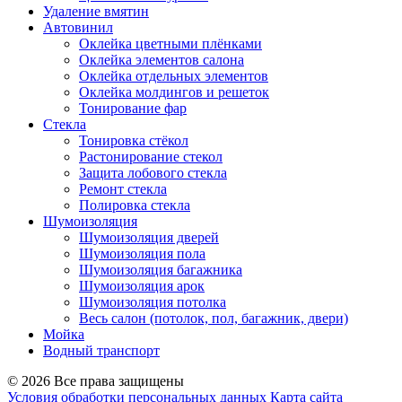
Удаление вмятин
Автовинил
Оклейка цветными плёнками
Оклейка элементов салона
Оклейка отдельных элементов
Оклейка молдингов и решеток
Тонирование фар
Стекла
Тонировка стёкол
Растонирование стекол
Защита лобового стекла
Ремонт стекла
Полировка стекла
Шумоизоляция
Шумоизоляция дверей
Шумоизоляция пола
Шумоизоляция багажника
Шумоизоляция арок
Шумоизоляция потолка
Весь салон (потолок, пол, багажник, двери)
Мойка
Водный транспорт
© 2026 Все права защищены
Условия обработки персональных данных
Карта сайта